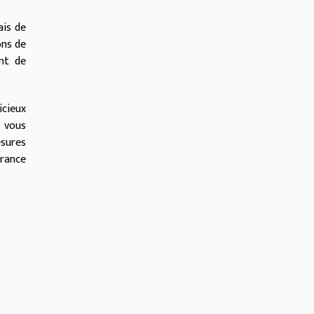
ais de
ons de
nt de
icieux
, vous
esures
urance