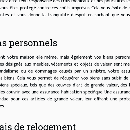
riez être tenu responsable des frais médicaux et des poursuites lé
vous êtes protégé contre ces coûts imprévus. Cela vous évite de 
antes et vous donne la tranquillité d’esprit en sachant que vou
ns personnels
ent votre maison elle-même, mais également vos biens personn
iques désignés aux meubles, vêtements et objets de valeur sentime
vandalisme ou de dommages causés par un sinistre, votre assu
s biens. Cela vous permet de récupérer vos biens sans subir de
 biens spéciaux, tels que des œuvres d’art de grande valeur, des 
les couvrir avec une assurance habitation spécifique. Une assuran
ndue pour ces articles de grande valeur, leur offrant une prot
es.
rais de relogement