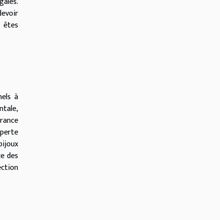
gales.
devoir
s êtes
els à
ntale,
rance
 perte
bijoux
ce des
ection