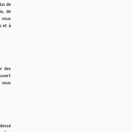
lus de
ie, de
n vous
s et à
er des
ouvert
 vous
blessé